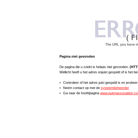
Pagina niet gevonden
De pagina die u zoekt is helaas niet gevonden.
(HTT
Wellicht heeft u het adres onjuist gespeld of is het 
•
Controleer of het adres juist gespeld is en probee
•
Neem contact op met de
systeembeheerder
•
Ga naar de hoofdpagina
www.quinnassociation.c