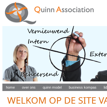
home
over ons
quinn model
business kompas
l
WELKOM OP DE SITE V